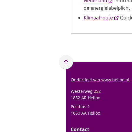
(Verwijst
Nederland
Informat
naar
de energielabelplicht
een
(Verwijst
Klimaatroute
Quick
externe
naar
website)
een
externe
website)
Scroll
naar
boven
Onderdeel van www.heiloo.nl
naar
Westerweg 252
het
1852 AR Heiloo
begin
Postbus 1
van
1850 AA Heiloo
de
paginainhoud
Contact