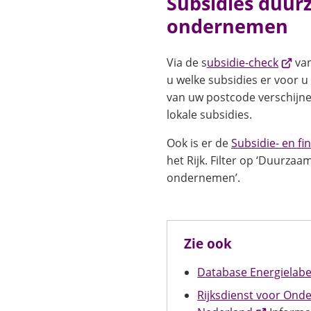
Subsidies duu
ondernemen
(Verwi
Via de s
ubsidie-check
van
naar
u welke subsidies er voor u 
een
van uw postcode verschijnen
exter
lokale subsidies.
websit
Ook is er de
Subsidie- en fi
het Rijk. Filter op ‘Duurzaam
ondernemen’.
Zie ook
Database Energielabe
Rijksdienst voor On