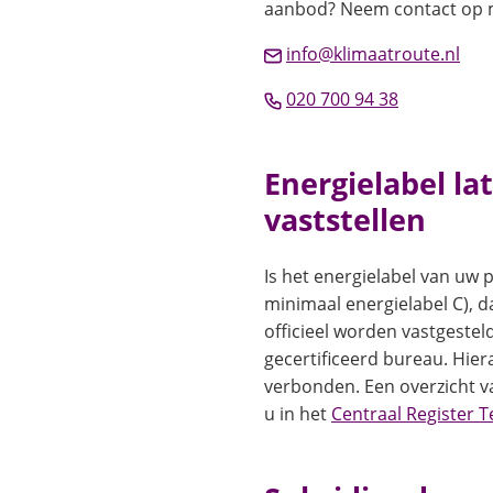
aanbod? Neem contact op 
(Ver
info@klimaatroute.nl
naa
(Verwijst
020 700 94 38
een
naar
e-
een
mai
Energielabel la
telefoonn
vaststellen
Is het energielabel van uw 
minimaal energielabel C), 
officieel worden vastgestel
gecertificeerd bureau. Hier
verbonden. Een overzicht v
u in het
Centraal Register T