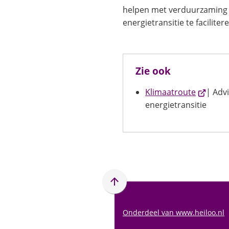
helpen met verduurzaming
energietransitie te faciliter
Zie ook
(Verwijst
Klimaatroute
| Advi
naar
energietransitie
een
externe
website)
Scroll
naar
boven
Onderdeel van www.heiloo.nl
naar