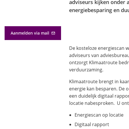
adviseurs kijken onder 
energiebesparing en d
Aanmelden via mail
(Verwijst
naar
De kosteloze energiescan 
een
e-
adviseurs van adviesbureau
mailadres)
ontzorgt Klimaatroute bedri
verduurzaming.
Klimaatroute brengt in kaar
energie kan besparen. De 
een duidelijk digitaal rapp
locatie nabesproken. U ont
Energiescan op locatie
Digitaal rapport