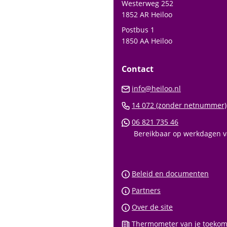
Westerweg 252
het
1852 AR Heiloo
begin
Postbus 1
van
1850 AA Heiloo
de
paginainhoud
Contact
(Verwijst
info@heiloo.nl
naar
14 072 (zonder netnummer)
een
(Verwijst
06 821 735 46
e-
naar
Bereikbaar op werkdagen va
mailadres)
een
Whatsapp
telefoonnu
Beleid en documenten
Partners
Over de site
Thermometer van je toekom