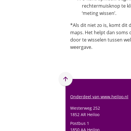
rechtermuisknop te kli
‘meting wissen’.
*Als dit niet zo is, komt di
maps. Het helpt dan soms o
door te wisselen tussen wel/
weergave.
Scroll
naar
boven
Onderdeel van www.heiloo.nl
naar
Westerweg 252
het
1852 AR Heiloo
begin
Postbus 1
van
1850 AA Heiloo