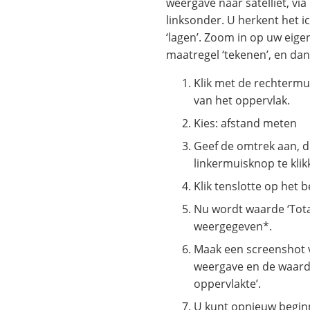
weergave naar satelliet, via
linksonder. U herkent het 
‘lagen’. Zoom in op uw eige
maatregel ‘tekenen’, en da
Klik met de rechterm
van het oppervlak.
Kies: afstand meten
Geef de omtrek aan, 
linkermuisknop te kli
Klik tenslotte op het 
Nu wordt waarde ‘Tota
weergegeven*.
Maak een screenshot v
weergave en de waarde
oppervlakte’.
U kunt opnieuw begin