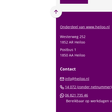
Scroll
naar
boven
Onderdeel van www.heiloo.nl
naar
Westerweg 252
het
1852 AR Heiloo
begin
Postbus 1
van
1850 AA Heiloo
de
paginainhoud
Contact
(Verwijst
info@heiloo.nl
naar
14 072 (zonder netnummer)
een
(Verwijst
06 821 735 46
e-
naar
Bereikbaar op werkdagen va
mailadres)
een