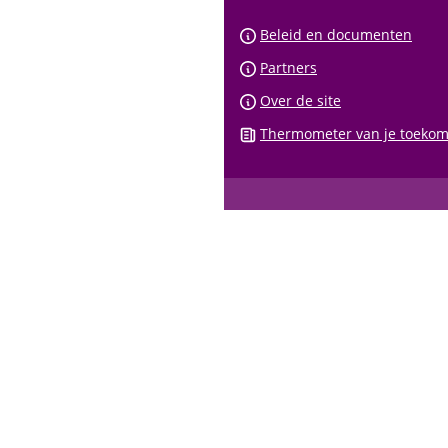
Whatsapp
telefoonnu
Beleid en documenten
Partners
Over de site
Thermometer van je toekom