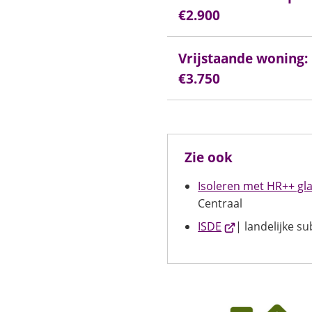
€2.900
Vrijstaande woning: 
€3.750
Zie ook
Isoleren met HR++ gl
Centraal
(Verwijst
ISDE
| landelijke su
naar
een
externe
website)