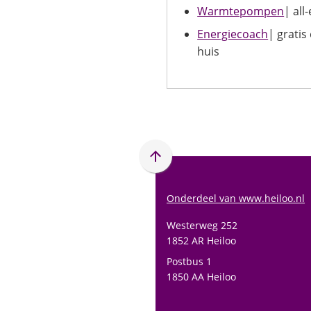
Warmtepompen
| all
Energiecoach
| grati
huis
Scroll
naar
boven
Onderdeel van www.heiloo.nl
naar
Westerweg 252
het
1852 AR Heiloo
begin
Postbus 1
van
1850 AA Heiloo
de
paginainhoud